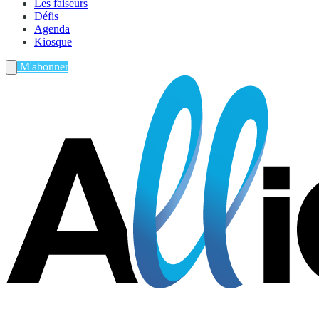
Les faiseurs
Défis
Agenda
Kiosque
M'abonner