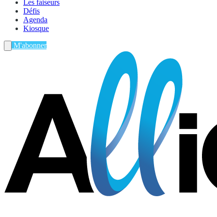
Les faiseurs
Défis
Agenda
Kiosque
M'abonner