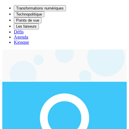
Transformations numériques
Technopolitique
Points de vue
Les faiseurs
Défis
Agenda
Kiosque