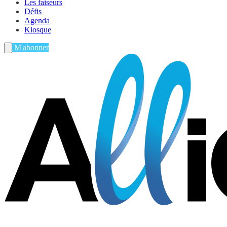
Les faiseurs
Défis
Agenda
Kiosque
M'abonner