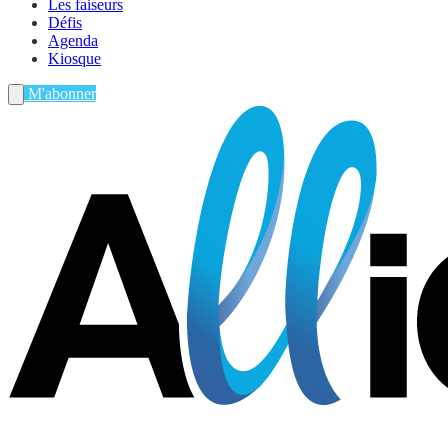
Les faiseurs
Défis
Agenda
Kiosque
M'abonner