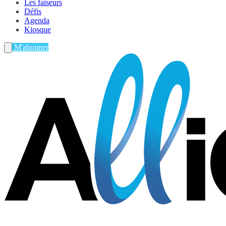
Les faiseurs
Défis
Agenda
Kiosque
M'abonner