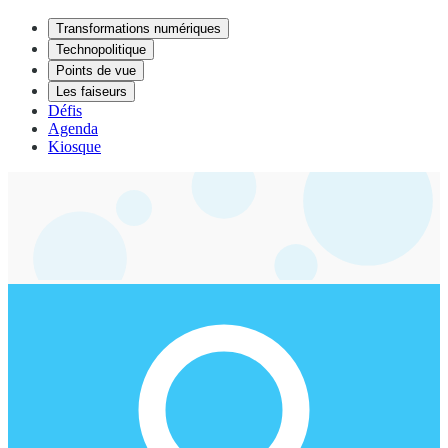
Transformations numériques
Technopolitique
Points de vue
Les faiseurs
Défis
Agenda
Kiosque