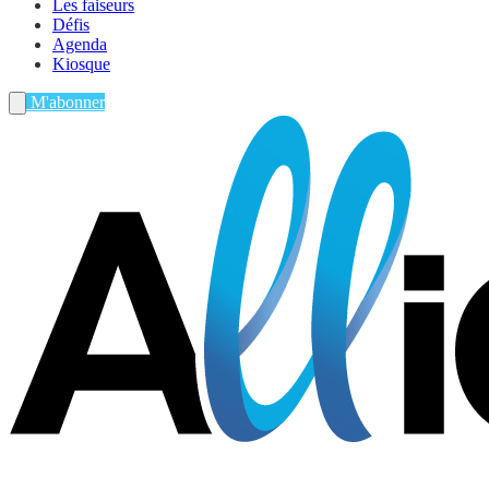
Les faiseurs
Défis
Agenda
Kiosque
M'abonner