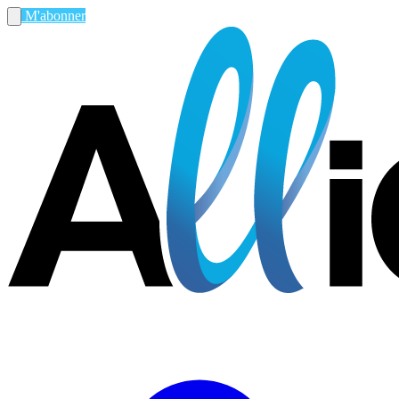
M'abonner