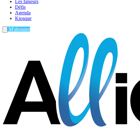
Les faiseurs
Défis
Agenda
Kiosque
M'abonner