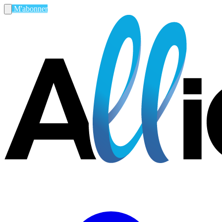
M'abonner