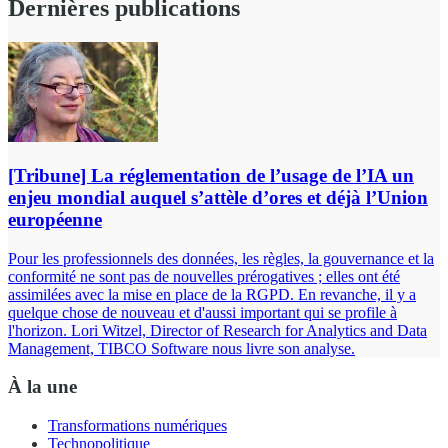
Dernières publications
[Tribune] La réglementation de l’usage de l’IA un
enjeu mondial auquel s’attèle d’ores et déjà l’Union
européenne
Pour les professionnels des données, les règles, la gouvernance et la
conformité ne sont pas de nouvelles prérogatives ; elles ont été
assimilées avec la mise en place de la RGPD. En revanche, il y a
quelque chose de nouveau et d'aussi important qui se profile à
l'horizon. Lori Witzel, Director of Research for Analytics and Data
Management, TIBCO Software nous livre son analyse.
À la une
Transformations numériques
Technopolitique