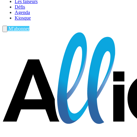
Les faiseurs
Défis
Agenda
Kiosque
M'abonner