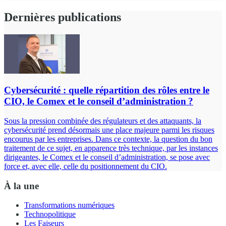
Dernières publications
Cybersécurité : quelle répartition des rôles entre le
CIO, le Comex et le conseil d’administration ?
Sous la pression combinée des régulateurs et des attaquants, la
cybersécurité prend désormais une place majeure parmi les risques
encourus par les entreprises. Dans ce contexte, la question du bon
traitement de ce sujet, en apparence très technique, par les instances
dirigeantes, le Comex et le conseil d’administration, se pose avec
force et, avec elle, celle du positionnement du CIO.
À la une
Transformations numériques
Technopolitique
Les Faiseurs