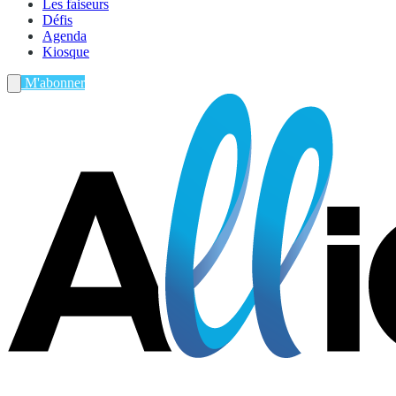
Les faiseurs
Défis
Agenda
Kiosque
M'abonner