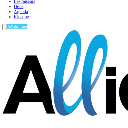
Les faiseurs
Défis
Agenda
Kiosque
M'abonner