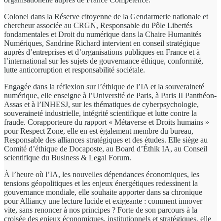
Colonel dans la Réserve citoyenne de la Gendarmerie nationale et
chercheur associée au CRGN, Responsable du Pôle Libertés
fondamentales et Droit du numérique dans la Chaire Humanités
Numériques, Sandrine Richard intervient en conseil stratégique
auprès d’entreprises et d’organisations publiques en France et à
l’international sur les sujets de gouvernance éthique, conformité,
lutte anticorruption et responsabilité sociétale.
Engagée dans la réflexion sur l’éthique de l’IA et la souveraineté
numérique, elle enseigne à l’Université de Paris, à Paris II Panthéon-
Assas et à l’INHESJ, sur les thématiques de cyberpsychologie,
souveraineté industrielle, intégrité scientifique et lutte contre la
fraude. Corapporteure du rapport « Métaverse et Droits humains »
pour Respect Zone, elle en est également membre du bureau,
Responsable des alliances stratégiques et des études. Elle siège au
Comité d’éthique de Docaposte, au Board d’Éthik IA, au Conseil
scientifique du Business & Legal Forum.
À l’heure où l’IA, les nouvelles dépendances économiques, les
tensions géopolitiques et les enjeux énergétiques redessinent la
gouvernance mondiale, elle souhaite apporter dans sa chronique
pour Alliancy une lecture lucide et exigeante : comment innover
vite, sans renoncer à nos principes ? Forte de son parcours à la
croisée des enjeux économiques, institutionnels et stratégiques, elle