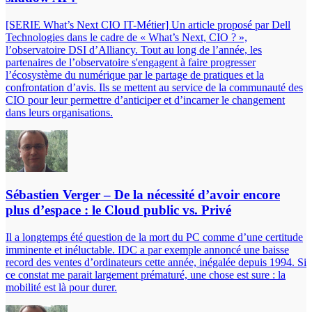
[SERIE What’s Next CIO IT-Métier] Un article proposé par Dell
Technologies dans le cadre de « What’s Next, CIO ? »,
l’observatoire DSI d’Alliancy. Tout au long de l’année, les
partenaires de l’observatoire s'engagent à faire progresser
l’écosystème du numérique par le partage de pratiques et la
confrontation d’avis. Ils se mettent au service de la communauté des
CIO pour leur permettre d’anticiper et d’incarner le changement
dans leurs organisations.
Sébastien Verger – De la nécessité d’avoir encore
plus d’espace : le Cloud public vs. Privé
Il a longtemps été question de la mort du PC comme d’une certitude
imminente et inéluctable. IDC a par exemple annoncé une baisse
record des ventes d’ordinateurs cette année, inégalée depuis 1994. Si
ce constat me parait largement prématuré, une chose est sure : la
mobilité est là pour durer.