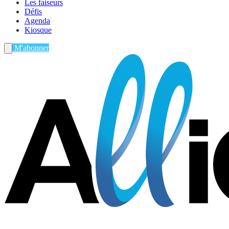
Les faiseurs
Défis
Agenda
Kiosque
M'abonner