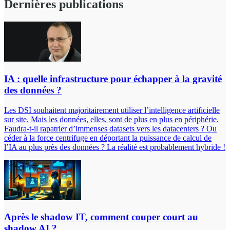
Dernières publications
IA : quelle infrastructure pour échapper à la gravité
des données ?
Les DSI souhaitent majoritairement utiliser l’intelligence artificielle
sur site. Mais les données, elles, sont de plus en plus en périphérie.
Faudra-t-il rapatrier d’immenses datasets vers les datacenters ? Ou
céder à la force centrifuge en déportant la puissance de calcul de
l’IA au plus près des données ? La réalité est probablement hybride !
Après le shadow IT, comment couper court au
shadow AI ?