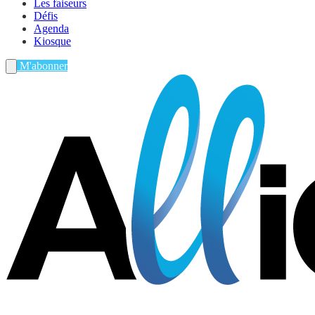
Les faiseurs
Défis
Agenda
Kiosque
M'abonner