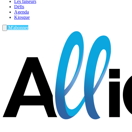
Les faiseurs
Défis
Agenda
Kiosque
M'abonner