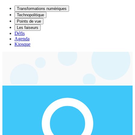
Transformations numériques
Technopolitique
Points de vue
Les faiseurs
Défis
Agenda
Kiosque