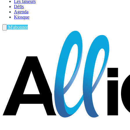
Les faiseurs
Défis
Agenda
Kiosque
M'abonner