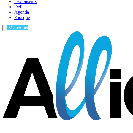
Les faiseurs
Défis
Agenda
Kiosque
M'abonner