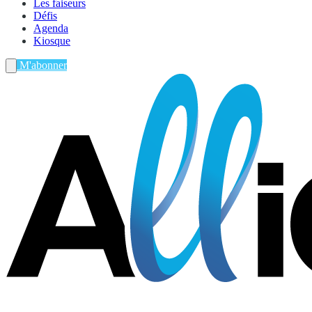
Les faiseurs
Défis
Agenda
Kiosque
M'abonner