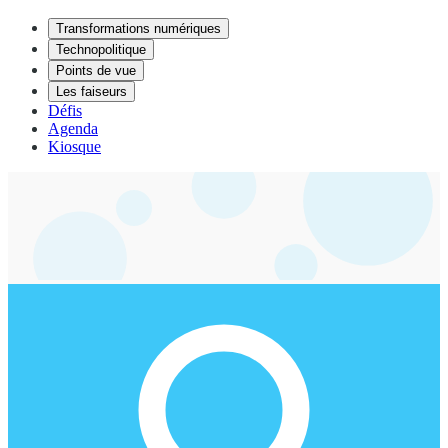
Transformations numériques
Technopolitique
Points de vue
Les faiseurs
Défis
Agenda
Kiosque