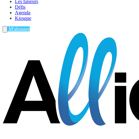
Les faiseurs
Défis
Agenda
Kiosque
M'abonner