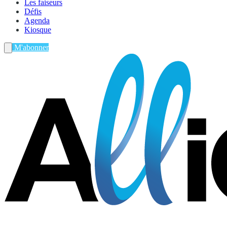
Les faiseurs
Défis
Agenda
Kiosque
M'abonner