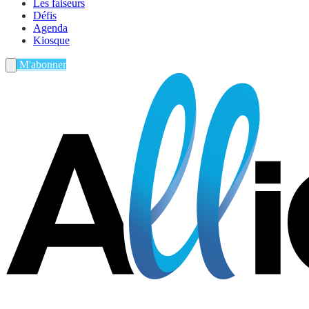
Les faiseurs
Défis
Agenda
Kiosque
M'abonner