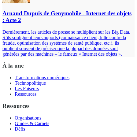
Arnaud Dupuis de Genymobile - Internet des objets
: Acte 2
Dernièrement, les articles de presse se multiplient sur les Big Data.
S’ils soulignent leurs apports (connaissance client, lutte contre la
fraude, optimisation des systèmes de santé publique, etc.), ils
oublient souvent de préciser que la plupart des données sont
générées par des machines – le fameux « Internet des objets ».
À la une
Transformations numériques
Technopolitique
Les Faiseurs
Ressources
Ressources
Organisations
Guides & Carnets
Défis