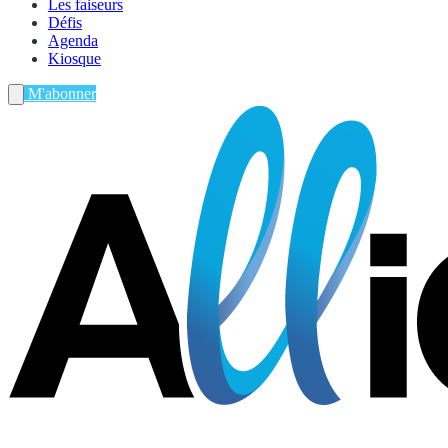
Les faiseurs
Défis
Agenda
Kiosque
M'abonner