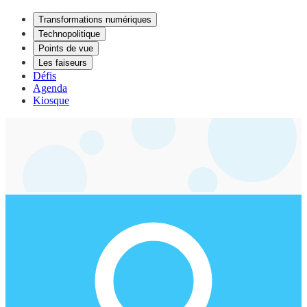
Transformations numériques
Technopolitique
Points de vue
Les faiseurs
Défis
Agenda
Kiosque