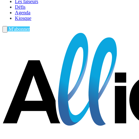
Les faiseurs
Défis
Agenda
Kiosque
M'abonner