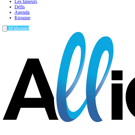
Les faiseurs
Défis
Agenda
Kiosque
M'abonner