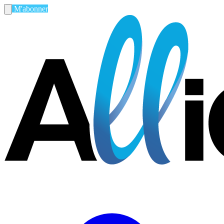
M'abonner