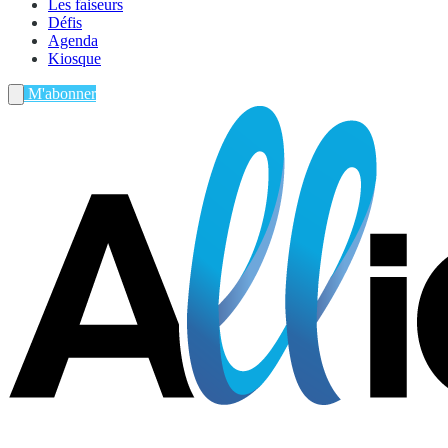
Les faiseurs
Défis
Agenda
Kiosque
M'abonner