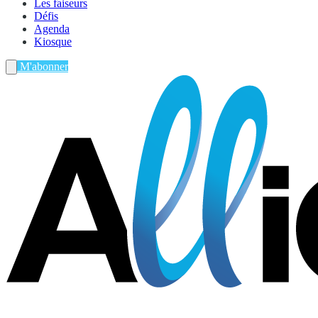
Les faiseurs
Défis
Agenda
Kiosque
M'abonner