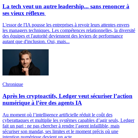
La tech veut un autre leadership... sans renoncer à
ses vieux réflexes
L'essor de l'IA pousse les entreprises à revoir leurs attentes envers
les managers techniques. Les compétences relationnelles, la diversité
des équipes et l'autorité deviennent des leviers de performance
autant que d'inclusion. Oui, mais...
Chronique
Après les cryptoactifs, Ledger veut sécuriser l’action
numérique à l’ère des agents IA
Au moment où l’intelligence artificielle réduit le coût des
cyberattaques et multiplie les systèmes capables d’agir seuls, Ledger
fait un pari : ne pas chercher à rendre l’agent infaillible, mais
sécuriser son mandat, ses limites et le moment précis où une
intention numérique devient un acte.