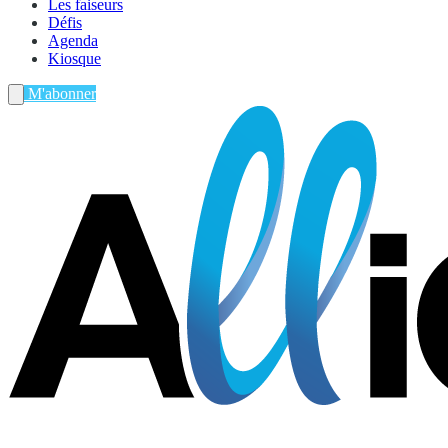
Les faiseurs
Défis
Agenda
Kiosque
M'abonner