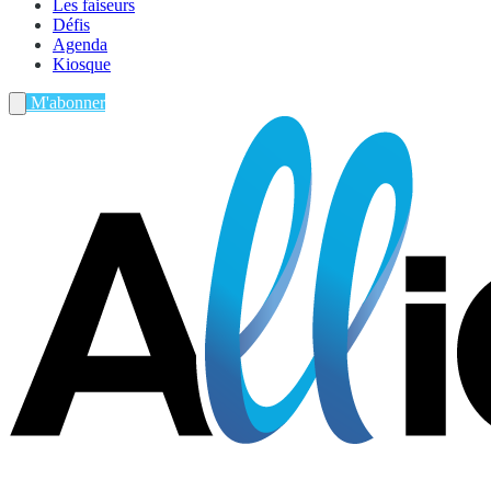
Les faiseurs
Défis
Agenda
Kiosque
M'abonner