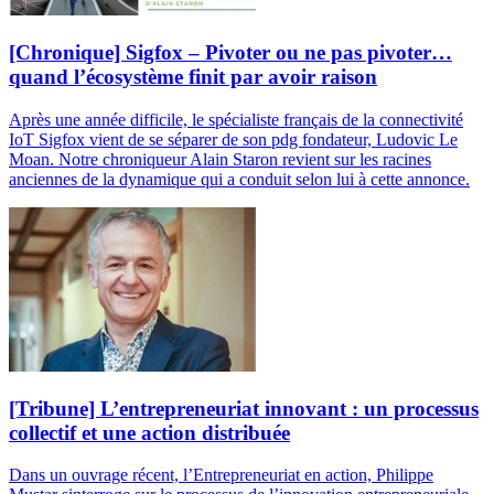
[Chronique] Sigfox – Pivoter ou ne pas pivoter…
quand l’écosystème finit par avoir raison
Après une année difficile, le spécialiste français de la connectivité
IoT Sigfox vient de se séparer de son pdg fondateur, Ludovic Le
Moan. Notre chroniqueur Alain Staron revient sur les racines
anciennes de la dynamique qui a conduit selon lui à cette annonce.
[Tribune] L’entrepreneuriat innovant : un processus
collectif et une action distribuée
Dans un ouvrage récent, l’Entrepreneuriat en action, Philippe