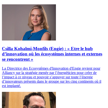
Csilla Kohalmi-Monfils (Engie) : « Etre le hub
d’innovation où les écosystèmes internes et externes
se rencontrent »
La Directrice des Ecosystèmes d'Innovation d'Engie revient pour
Alliancy sur la stratégie menée par l’énergéticien pour créer de
l’impact à ce niveau et pouvoir s’appuyer sur toute l’énergie
d’innovateurs présents dans le groupe sur les cinq continents où il
est implanté.