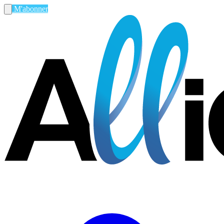
M'abonner