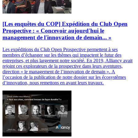
[Les enquêtes du COP] Expédition du Club Open
Prospective : « Concevoir aujourd'hui le
management de l'innovation de demain... »
Les expéditions du Club Open Prospective permettent à ses
membres d’échanger sur les thèmes qui impactent le futur des
entreprises, et plus largement notre société. En 2019, Alliancy avait
rejoint ces explorateurs de la prospective dans leurs aventures,
direction « le management de l’innovation de demain ». A
l’occasion de la publication de notre dossier sur les écosystèmes
d’innovation, nous remettons en avant leurs travaux.