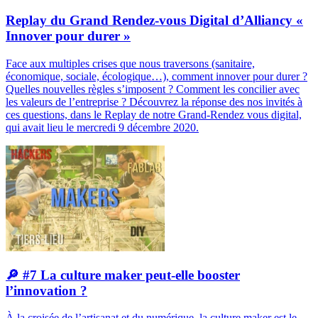
Replay du Grand Rendez-vous Digital d’Alliancy «
Innover pour durer »
Face aux multiples crises que nous traversons (sanitaire,
économique, sociale, écologique…), comment innover pour durer ?
Quelles nouvelles règles s’imposent ? Comment les concilier avec
les valeurs de l’entreprise ? Découvrez la réponse des nos invités à
ces questions, dans le Replay de notre Grand-Rendez vous digital,
qui avait lieu le mercredi 9 décembre 2020.
🔎 #7 La culture maker peut-elle booster
l’innovation ?
À la croisée de l’artisanat et du numérique, la culture maker est le