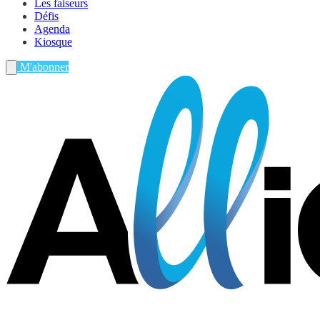
Les faiseurs
Défis
Agenda
Kiosque
M'abonner