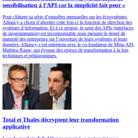
sensibilisation à l’API car la simplicité fait peur »
Pour clôturer sa série d’enquêtes mensuelles sur les écosystèmes,
Alliancy a choisi d’aborder cette fois-ci la fonction de direction des
systèmes d’information. Et à ce propos, le sujet des APIs (interfaces
de programmation) est incontournable pour mesurer le degré de
maturité des entreprises sur l’ouverture de leurs systèmes et leurs
données. Alliancy s’est entretenu avec le co-fondateur de Meta-API,
Mathieu Rasse, qui évoque des enjeux de transformation à la fois
techniques et pédagogiques.
Total et Thales décryptent leur transformation
applicative