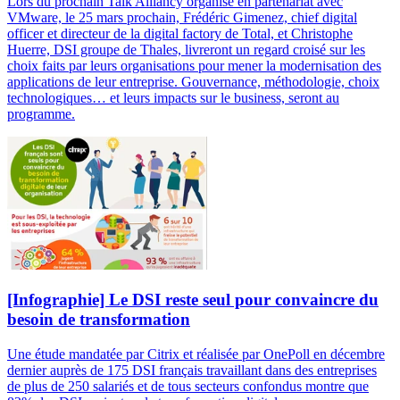
Lors du prochain Talk Alliancy organisé en partenariat avec
VMware, le 25 mars prochain, Frédéric Gimenez, chief digital
officer et directeur de la digital factory de Total, et Christophe
Huerre, DSI groupe de Thales, livreront un regard croisé sur les
choix faits par leurs organisations pour mener la modernisation des
applications de leur entreprise. Gouvernance, méthodologie, choix
technologiques… et leurs impacts sur le business, seront au
programme.
[Infographie] Le DSI reste seul pour convaincre du
besoin de transformation
Une étude mandatée par Citrix et réalisée par OnePoll en décembre
dernier auprès de 175 DSI français travaillant dans des entreprises
de plus de 250 salariés et de tous secteurs confondus montre que