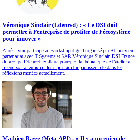
Véronique Sinclair (Edenred) : « Le DSI doit
permettre à l’entreprise de profiter de l’écosystème
pour innover »
Après avoir participé au workshop digital organisé par Alliancy en
partenariat avec T-Systems et SAP, Véronique Sinclair, DSI France
du groupe Edenred explique pourquoi la thématique de l’atelier a
retenu son attention et les sujets qui lui paraissent clé dans les
réflexions menées actuellement.
Mathieu Rasse (Meta-API) : « Il y a un enjeu de