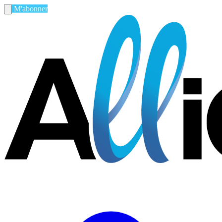
M'abonner