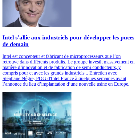
Intel s’allie aux industriels pour développer les puces
de demain
Intel est concepteur et fabricant de microprocesseurs que l’on
retrouve dans différents produits. Le groupe investit massivement en
matière d’innovation et de fabrication de semi-conducteurs, y
compris pour et avec les grands industriels... Entretien avec
Stéphane Nègre, PDG d'Intel France à quelques semaines avant
l’annonce du lieu d’implantation d’une nouvelle usine en Europe.