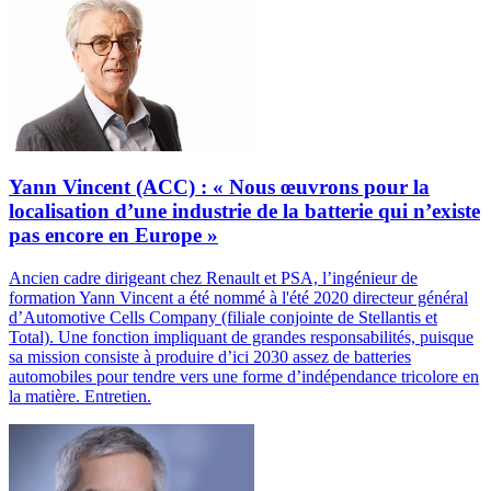
Yann Vincent (ACC) : « Nous œuvrons pour la
localisation d’une industrie de la batterie qui n’existe
pas encore en Europe »
Ancien cadre dirigeant chez Renault et PSA, l’ingénieur de
formation Yann Vincent a été nommé à l'été 2020 directeur général
d’Automotive Cells Company (filiale conjointe de Stellantis et
Total). Une fonction impliquant de grandes responsabilités, puisque
sa mission consiste à produire d’ici 2030 assez de batteries
automobiles pour tendre vers une forme d’indépendance tricolore en
la matière. Entretien.