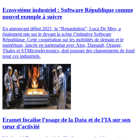
Ecosystème industriel : Software République comme
nouvel exemple à suivre
En annonçant début 2021, la “Renaulution”, Luca De Meo, a
également mis sur le devant la scène l’initiative Software
République. Cette coopération sur les mobilités de demain et le
numérique, lancée en partenariat avec Atos, Dassault, Orange,
Thales et STMicroelectronics, doit pousser des changements de fond
pour ces industriels.
Eramet focalise l’usage de la Data et de l’IA sur son
cœur d’activité