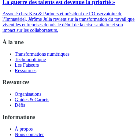
La guerre des talents est devenue la priorité »
Associé chez Kea & Partners et président de l’Observatoire de
l’Immatériel, Jérôme Julia revient sur la transformation du travail que
vivent les entreprises depuis le début de la crise sanitaire et son
impact sur les collaborateurs.
À la une
Transformations numériques
Technopolitique
Les Faiseurs
Ressources
Ressources
Organisations
Guides & Carnets
Défis
Informations
À propos
Nous contacter