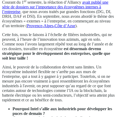
er
Courant du 1
semestre, la rédaction d’Alliancy
avait publié une
série de dossiers sur l’importance des écosystèmes internes à
l’entreprise
, que nous avons traités par grandes fonctions (DG, DI,
DRH, DAF et DSI). En septembre, nous avons abordé le thème des
écosystèmes « externes » à l’entreprise, en commençant au niveau
d’un territoire (
Provence-Alpes-Côte d’Azur
).
Cette fois, nous le faisons à l’échelle de filières industrielles, qui ne
peuvent, à l’heure de l’innovation tous azimuts, agir en solo.
Comme nous l’avons largement répété tout au long de l’année et de
ces dossiers, travailler en écosystème
est désormais devenu
stratégique pour le développement des entreprises, quelle que
soit leur taille !
Ainsi, le pouvoir de la collaboration devient sans limites. Un
écosystème industriel flexible ne s’arrête pas aux murs de
l'entreprise, qui a tout à y gagner à y participer. Toutefois, si on ne
mesure pas encore vraiment à quoi ressembleront les écosystèmes
industriels à l'avenir, on peut supposer qu’au regard de ce que font
certains autour de technologies comme l’IA ou la blockchain, la
batterie électrique ou les semi-conducteurs, l’objectif sera atteint plus
rapidement et ce au bénéfice de tous.
Pourquoi Intel s’allie aux industriels pour développer les
puces de demain ?