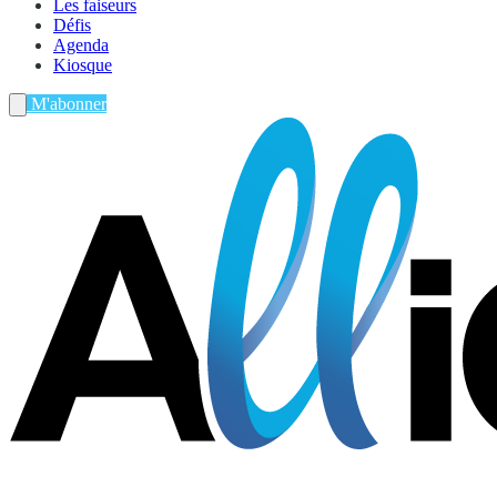
Les faiseurs
Défis
Agenda
Kiosque
M'abonner