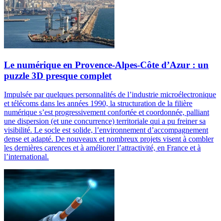
Le numérique en Provence-Alpes-Côte d’Azur : un
puzzle 3D presque complet
Impulsée par quelques personnalités de l’industrie microélectronique
et télécoms dans les années 1990, la structuration de la filière
numérique s’est progressivement confortée et coordonnée, palliant
une dispersion (et une concurrence) territoriale qui a pu freiner sa
visibilité. Le socle est solide, l’environnement d’accompagnement
dense et adapté. De nouveaux et nombreux projets visent à combler
les dernières carences et à améliorer l’attractivité, en France et à
l’international.