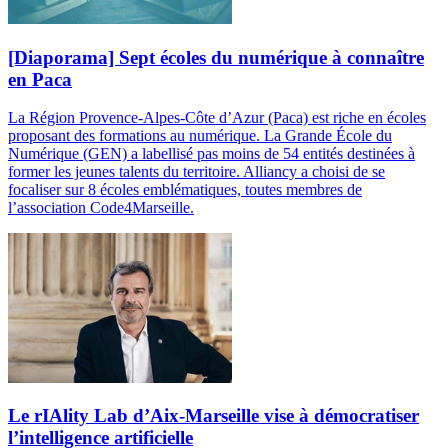
[Diaporama] Sept écoles du numérique à connaître
en Paca
La Région Provence-Alpes-Côte d’Azur (Paca) est riche en écoles
proposant des formations au numérique. La Grande École du
Numérique (GEN) a labellisé pas moins de 54 entités destinées à
former les jeunes talents du territoire. Alliancy a choisi de se
focaliser sur 8 écoles emblématiques, toutes membres de
l’association Code4Marseille.
Le rIAlity Lab d’Aix-Marseille vise à démocratiser
l’intelligence artificielle