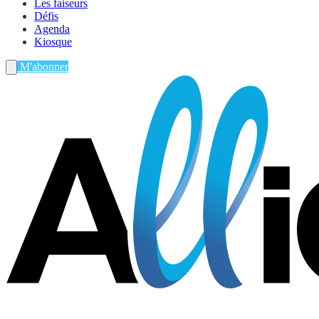
Les faiseurs
Défis
Agenda
Kiosque
M'abonner