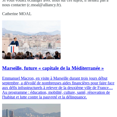
Si vous voulez échanger avec nous sur ces sujets, n’hésitez pas à
nous contacter (
c.moal@alliancy.fr
).
Catherine MOAL
Marseille, future « capitale de la Méditerranée »
Emmanuel Macron, en visite à Marseille durant trois jours début
septembre, a dévoilé de nombreuses aides financières pour faire face
aux défis infrastructurels à relever de la deuxième ville de France…
Au programme : éducation, mobilité, culture, santé, rénovation de
l'habitat et lutte contre la pauvreté et la délinquance.