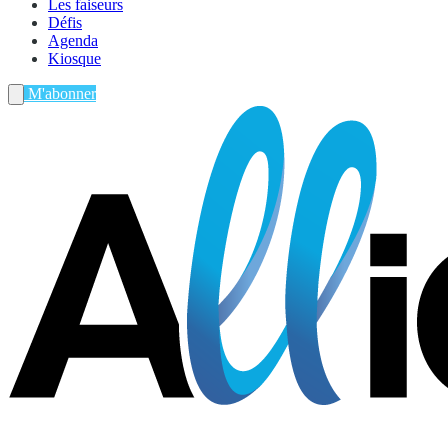
Les faiseurs
Défis
Agenda
Kiosque
M'abonner