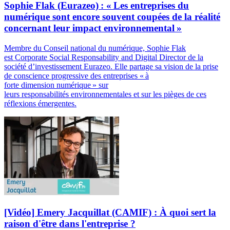
Sophie Flak (Eurazeo) : « Les entreprises du
numérique sont encore souvent coupées de la réalité
concernant leur impact environnemental »
Membre du Conseil national du numérique, Sophie Flak
est Corporate Social Responsability and Digital Director de la
société d’investissement Eurazeo. Elle partage sa vision de la prise
de conscience progressive des entreprises « à
forte dimension numérique » sur
leurs responsabilités environnementales et sur les pièges de ces
réflexions émergentes.
[Vidéo] Emery Jacquillat (CAMIF) : À quoi sert la
raison d'être dans l'entreprise ?