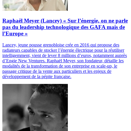
Raphaël Meyer (Lancey) « Sur l’énergie, on ne parle
pas du leadership technologique des GAFA mais de
l’Europe »
Lancey, jeune pousse grenobloise crée en 2016 qui propose des
radiateurs capables de stocker l’énergie électrique pour la réutiliser
intelligemment, vient de lever 8 millions d’euros, notamment auprès
d’Engie New Ventures. Raphaël Meyer, son fondateur, détaille les
modalités de la transformation de son entreprise en scale-up, le
passage critique de la vente aux particuliers et les enjeux de
développement de la pépite française.