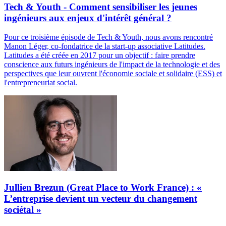
Tech & Youth - Comment sensibiliser les jeunes
ingénieurs aux enjeux d'intérêt général ?
Pour ce troisième épisode de Tech & Youth, nous avons rencontré
Manon Léger, co-fondatrice de la start-up associative Latitudes.
Latitudes a été créée en 2017 pour un objectif : faire prendre
conscience aux futurs ingénieurs de l'impact de la technologie et des
perspectives que leur ouvrent l'économie sociale et solidaire (ESS) et
l'entrepreneuriat social.
Jullien Brezun (Great Place to Work France) : «
L’entreprise devient un vecteur du changement
sociétal »