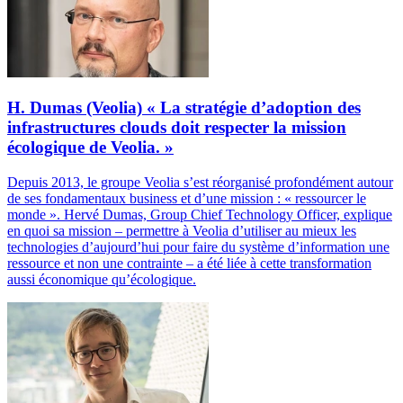
H. Dumas (Veolia) « La stratégie d’adoption des
infrastructures clouds doit respecter la mission
écologique de Veolia. »
Depuis 2013, le groupe Veolia s’est réorganisé profondément autour
de ses fondamentaux business et d’une mission : « ressourcer le
monde ». Hervé Dumas, Group Chief Technology Officer, explique
en quoi sa mission – permettre à Veolia d’utiliser au mieux les
technologies d’aujourd’hui pour faire du système d’information une
ressource et non une contrainte – a été liée à cette transformation
aussi économique qu’écologique.