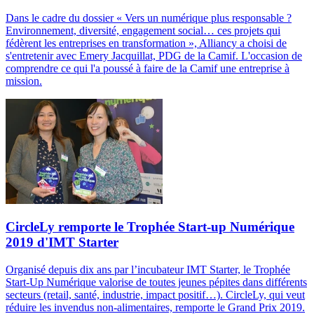
Dans le cadre du dossier « Vers un numérique plus responsable ?
Environnement, diversité, engagement social… ces projets qui
fédèrent les entreprises en transformation », Alliancy a choisi de
s'entretenir avec Emery Jacquillat, PDG de la Camif. L'occasion de
comprendre ce qui l'a poussé à faire de la Camif une entreprise à
mission.
CircleLy remporte le Trophée Start-up Numérique
2019 d'IMT Starter
Organisé depuis dix ans par l’incubateur IMT Starter, le Trophée
Start-Up Numérique valorise de toutes jeunes pépites dans différents
secteurs (retail, santé, industrie, impact positif…). CircleLy, qui veut
réduire les invendus non-alimentaires, remporte le Grand Prix 2019.