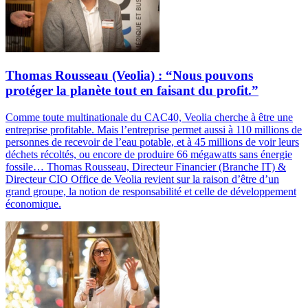
Thomas Rousseau (Veolia) : “Nous pouvons
protéger la planète tout en faisant du profit.”
Comme toute multinationale du CAC40, Veolia cherche à être une
entreprise profitable. Mais l’entreprise permet aussi à 110 millions de
personnes de recevoir de l’eau potable, et à 45 millions de voir leurs
déchets récoltés, ou encore de produire 66 mégawatts sans énergie
fossile… Thomas Rousseau, Directeur Financier (Branche IT) &
Directeur CIO Office de Veolia revient sur la raison d’être d’un
grand groupe, la notion de responsabilité et celle de développement
économique.