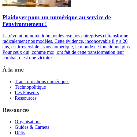
Plaidoyer pour un numérique au service de
l’environnement !
La révolution numérique bouleverse nos entreprises et transforme
radicalement nos modèles. Cette évidence, inconcevable il y a 20
ans, est irréversible : sans numérique, le monde ne fonctionne plus.
Pour ceux qui, comme moi, ont fait de cette transformation leur
combat, c’est une victoire.
À la une
Transformations numériques
Technopolitique
Les Faiseurs
Ressources
Ressources
Organisations
Guides & Carnets
Défis