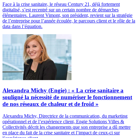
Face à la crise sanitaire, le réseau Century 21, déjà fortement
digitalisé, s’est recentré sur un certain nombre de démarches
élémentaires. Laurent Vimont, son président, revient sur la stratégie
de l’entreprise pour l’année écoulée, le parcours client et le rôle de la
data dans l’équation.
Alexandra Michy (Engie) : « La crise sanitaire a
souligné la nécessité de numériser le fonctionnement
de nos réseaux de chaleur et de froid »
Alexandra Michy, Directrice de la communication, du marketing
opérationnel et de l’expérience client, Engie Solutions Villes &
Collectivités décrit les changements que son entreprise a dû mettre
en place du fait de la crise sanitaire et l’impact de ceux-ci sur