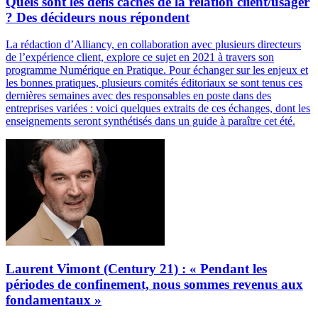
Quels sont les défis cachés de la relation client/usager
? Des décideurs nous répondent
La rédaction d’Alliancy, en collaboration avec plusieurs directeurs
de l’expérience client, explore ce sujet en 2021 à travers son
programme Numérique en Pratique. Pour échanger sur les enjeux et
les bonnes pratiques, plusieurs comités éditoriaux se sont tenus ces
dernières semaines avec des responsables en poste dans des
entreprises variées : voici quelques extraits de ces échanges, dont les
enseignements seront synthétisés dans un guide à paraître cet été.
Laurent Vimont (Century 21) : « Pendant les
périodes de confinement, nous sommes revenus aux
fondamentaux »