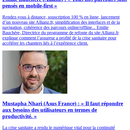
pensés en mobile-first »
Rendez-vous à distance, souscription 100 % en ligne, lancement
d’un nouveau site Allianz.fr, simplification des interfaces et de la
navigation, cohérence des parcours online/offline... Emilie
Bauchère, Directrice du programme de refonte du site Allianz.fr
explique comment l’assureur a profité de la crise sanitaire pour
accélérer les chantiers liés à l’expérience client.
Mustapha Nhari (Asus France) : « Il faut répondre
aux besoins des utilisateurs en termes de
productivité. »
La crise sanitaire a rendu le numérique vital pour la continuité