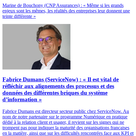
Marine de Bouchony (CNP Assurances) : « Même si les grands
enjeux sont les mêmes, les réalités des entreprises leur donnent une
teinte différente »
Fabrice Dumans (ServiceNow) : « Il est vital de
réfléchir aux alignements des processus et des
données des différentes briques du système
d’information »
Fabrice Dumans est directeur secteur public chez ServiceNow. Au
nom de notre partenaire sur le programme Numérique en pratique
dédié à la relation client et usager, il revient sur les signes qui ne
trompent pas pour indiquer la maturité des organisations françaises
en la matière, ainsi que sur les difficultés rencontrées face aux KPI et