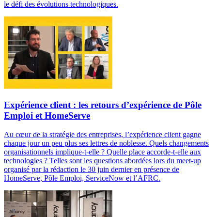
le défi des évolutions technologiques.
Expérience client : les retours d’expérience de Pôle
Emploi et HomeServe
Au cœur de la stratégie des entreprises, l’expérience client gagne
chaque jour un peu plus ses lettres de noblesse. Quels changements
organisationnels implique-t-elle ? Quelle place accorde-t-elle aux
technologies ? Telles sont les questions abordées lors du meet-up
organisé par la rédaction le 30 juin dernier en présence de
HomeServe, Pôle Emploi, ServiceNow et l’AFRC.