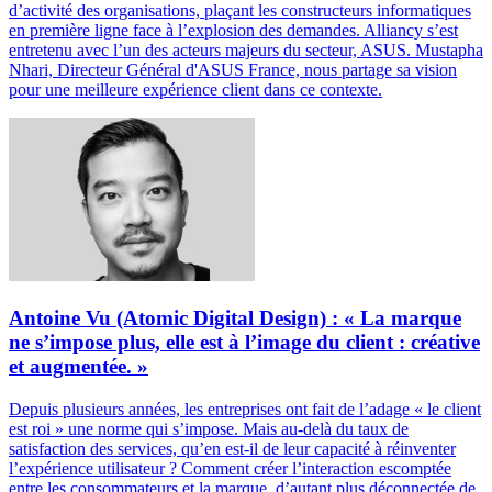
d’activité des organisations, plaçant les constructeurs informatiques
en première ligne face à l’explosion des demandes. Alliancy s’est
entretenu avec l’un des acteurs majeurs du secteur, ASUS. Mustapha
Nhari, Directeur Général d'ASUS France, nous partage sa vision
pour une meilleure expérience client dans ce contexte.
Antoine Vu (Atomic Digital Design) : « La marque
ne s’impose plus, elle est à l’image du client : créative
et augmentée. »
Depuis plusieurs années, les entreprises ont fait de l’adage « le client
est roi » une norme qui s’impose. Mais au-delà du taux de
satisfaction des services, qu’en est-il de leur capacité à réinventer
l’expérience utilisateur ? Comment créer l’interaction escomptée
entre les consommateurs et la marque, d’autant plus déconnectée de