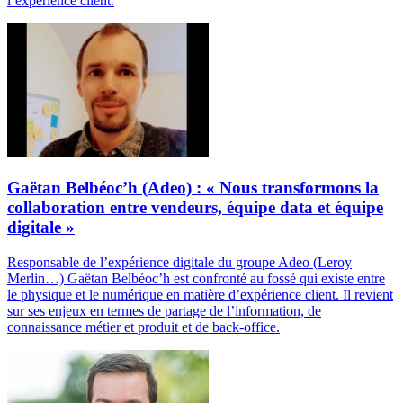
l’expérience client.
Gaëtan Belbéoc’h (Adeo) : « Nous transformons la
collaboration entre vendeurs, équipe data et équipe
digitale »
Responsable de l’expérience digitale du groupe Adeo (Leroy
Merlin…) Gaëtan Belbéoc’h est confronté au fossé qui existe entre
le physique et le numérique en matière d’expérience client. Il revient
sur ses enjeux en termes de partage de l’information, de
connaissance métier et produit et de back-office.