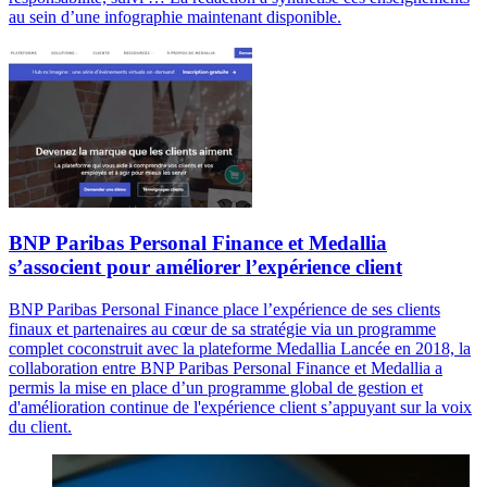
au sein d’une infographie maintenant disponible.
BNP Paribas Personal Finance et Medallia
s’associent pour améliorer l’expérience client
BNP Paribas Personal Finance place l’expérience de ses clients
finaux et partenaires au cœur de sa stratégie via un programme
complet coconstruit avec la plateforme Medallia Lancée en 2018, la
collaboration entre BNP Paribas Personal Finance et Medallia a
permis la mise en place d’un programme global de gestion et
d'amélioration continue de l'expérience client s’appuyant sur la voix
du client.