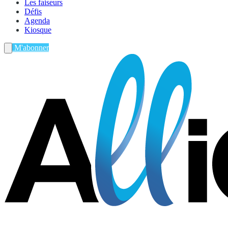
Les faiseurs
Défis
Agenda
Kiosque
M'abonner