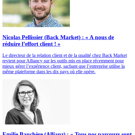
Nicolas Pellissier (Back Market) : « A nous de
réduire l’effort client ! »
Le directeur de la relation client et de la qualité chez Back Market
revient pour Alliancy sur les outils mis en place récemment pour
mieux gérer l’expérience client, sachant que l’entreprise utilise la
même plateforme dans les dix pays où elle opère.
Emilie Bauchère (Allianz) : « Tous nos parcours sont