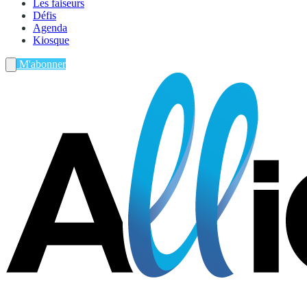
Les faiseurs
Défis
Agenda
Kiosque
M'abonner