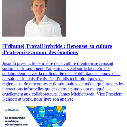
[Tribune] Travail hybride : Repenser sa culture
d’entreprise autour des émotions
Jusqu’à présent, le périmètre de la culture d’entreprise reposait
surtout sur le sentiment d’appartenance et sur le bien être des
collaborateurs, avec la particularité de s’établir dans le temps. Cela
passait par le biais d'activités, d’outils technologiques, de
règlements, de rencontres et de séminaires, de même qu’à travers les
interactions informelles qui ces derniers mois ont manqué
cruellement aux collaborateurs. James Micklethwait, Vice President
Kahoot! at work, nous livre son analyse.