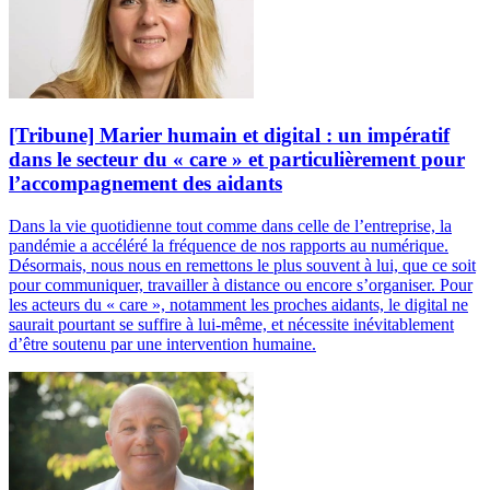
[Tribune] Marier humain et digital : un impératif
dans le secteur du « care » et particulièrement pour
l’accompagnement des aidants
Dans la vie quotidienne tout comme dans celle de l’entreprise, la
pandémie a accéléré la fréquence de nos rapports au numérique.
Désormais, nous nous en remettons le plus souvent à lui, que ce soit
pour communiquer, travailler à distance ou encore s’organiser. Pour
les acteurs du « care », notamment les proches aidants, le digital ne
saurait pourtant se suffire à lui-même, et nécessite inévitablement
d’être soutenu par une intervention humaine.