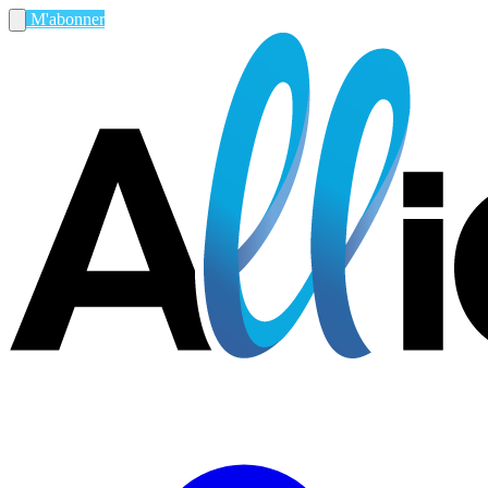
M'abonner