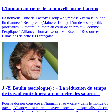
L’humain au cœur de la nouvelle usine Lacroix
La nouvelle usine de Lacroix Group – Symbiose - verra le jour en
fin d’année à Beaupréau (Maine-et-Loire). L’un de ses objectifs
prioritaires : « mettre l’humain au cœur de ce projet », comme
l’explique à Alliancy Thomas Lesort, VP Executif Ressources
Humaines de cette ETI française.
J.-Y. Boulin (sociologue) : « La réduction du temps
de travail contribuera au bien-être des salariés »
Pour le dossier consacré à l’humain et au « care » dans le monde du
travail, Alliancy s’est entretenu avec le sociologue spécialiste de ces