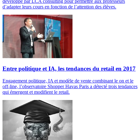
développé par LCA consulting pour permettre aux professeurs
d’adapter leurs cours en fonction de l’attention des élèves.
Entre politique et IA, les tendances du retail en 2017
Engagement politique, IA et modèle de vente combinant le on et le
off-line, l’observatoire Shopper Havas Paris a détecté trois tendances
qui émergent et modifient le retail.