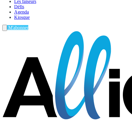
Les faiseurs
Défis
Agenda
Kiosque
M'abonner