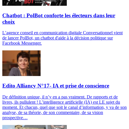
Chatbot : PolBot conforte les électeurs dans leur
choix
L’agence conseil en communication digitale Conversationnel vient
de lancer PolBot, un chatbot d'aide à la décision politique sur
Facebook Messenger.
Edito Alliancy N°17- IA et prise de conscience
De définition unique, il n’y en a pas vraiment. De rapports et de
livres, ils pullulent ! L’intelligence artificielle (IA) est LE sujet du
moment. Et chacun, quel que soit le canal d’information, y va de son
analyse, de sa théorie, de son commentaire, de sa vision
prospective…