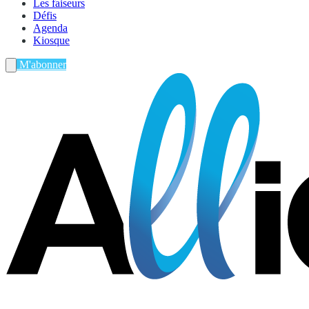
Les faiseurs
Défis
Agenda
Kiosque
M'abonner