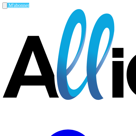
M'abonner