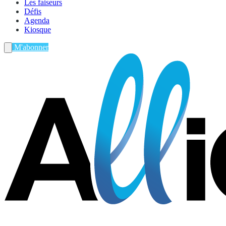
Les faiseurs
Défis
Agenda
Kiosque
M'abonner