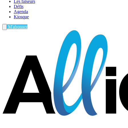
Les faiseurs
Défis
Agenda
Kiosque
M'abonner