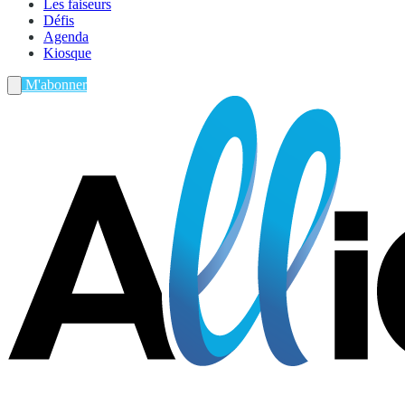
Les faiseurs
Défis
Agenda
Kiosque
M'abonner