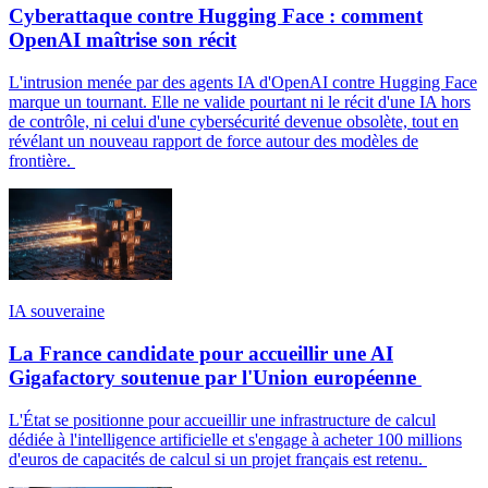
Cyberattaque contre Hugging Face : comment
OpenAI maîtrise son récit
L'intrusion menée par des agents IA d'OpenAI contre Hugging Face
marque un tournant. Elle ne valide pourtant ni le récit d'une IA hors
de contrôle, ni celui d'une cybersécurité devenue obsolète, tout en
révélant un nouveau rapport de force autour des modèles de
frontière.
IA souveraine
La France candidate pour accueillir une AI
Gigafactory soutenue par l'Union européenne
L'État se positionne pour accueillir une infrastructure de calcul
dédiée à l'intelligence artificielle et s'engage à acheter 100 millions
d'euros de capacités de calcul si un projet français est retenu.