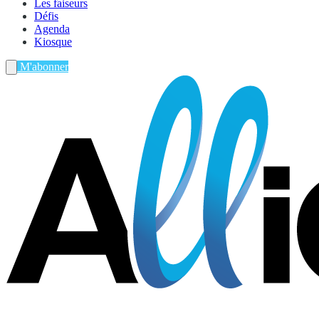
Les faiseurs
Défis
Agenda
Kiosque
M'abonner