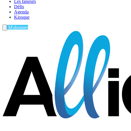
Les faiseurs
Défis
Agenda
Kiosque
M'abonner