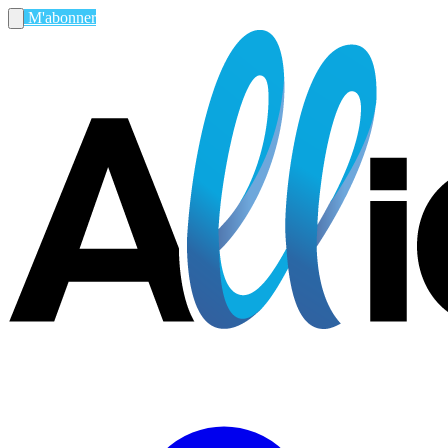
M'abonner