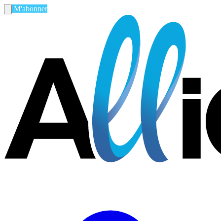
M'abonner