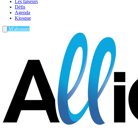
Les faiseurs
Défis
Agenda
Kiosque
M'abonner