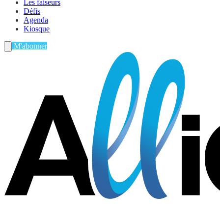
Les faiseurs
Défis
Agenda
Kiosque
M'abonner