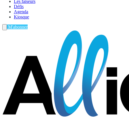
Les faiseurs
Défis
Agenda
Kiosque
M'abonner