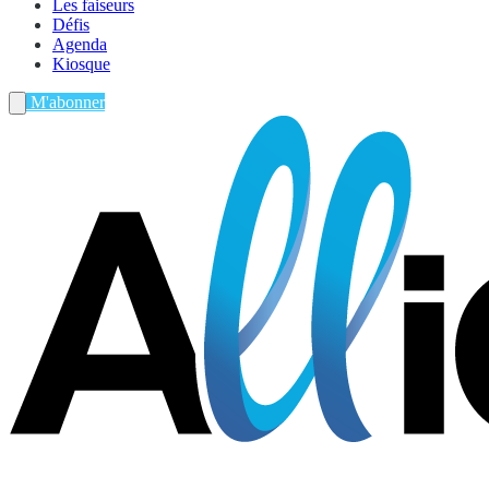
Les faiseurs
Défis
Agenda
Kiosque
M'abonner