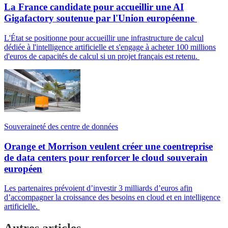
La France candidate pour accueillir une AI
Gigafactory soutenue par l'Union européenne
L'État se positionne pour accueillir une infrastructure de calcul
dédiée à l'intelligence artificielle et s'engage à acheter 100 millions
d'euros de capacités de calcul si un projet français est retenu.
Souveraineté des centre de données
Orange et Morrison veulent créer une coentreprise
de data centers pour renforcer le cloud souverain
européen
Les partenaires prévoient d’investir 3 milliards d’euros afin
d’accompagner la croissance des besoins en cloud et en intelligence
artificielle.