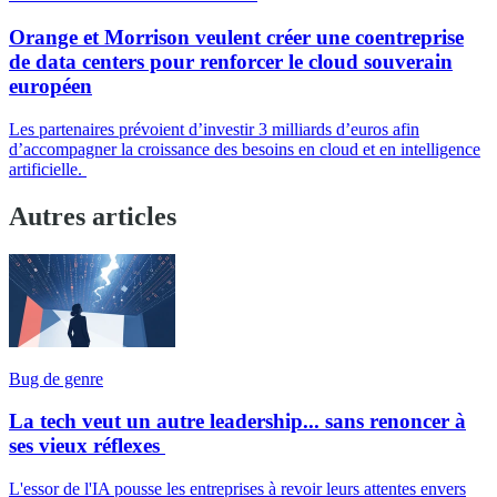
Orange et Morrison veulent créer une coentreprise
de data centers pour renforcer le cloud souverain
européen
Les partenaires prévoient d’investir 3 milliards d’euros afin
d’accompagner la croissance des besoins en cloud et en intelligence
artificielle.
Autres articles
Bug de genre
La tech veut un autre leadership... sans renoncer à
ses vieux réflexes
L'essor de l'IA pousse les entreprises à revoir leurs attentes envers