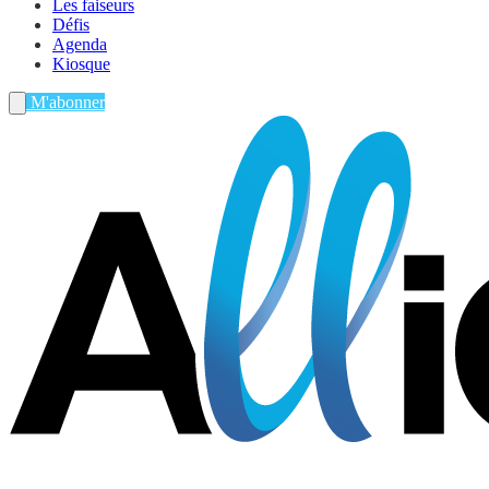
Les faiseurs
Défis
Agenda
Kiosque
M'abonner