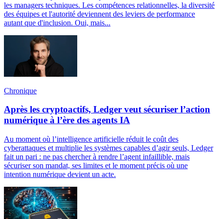
les managers techniques. Les compétences relationnelles, la diversité
des équipes et l'autorité deviennent des leviers de performance
autant que d'inclusion. Oui, mais...
Chronique
Après les cryptoactifs, Ledger veut sécuriser l’action
numérique à l’ère des agents IA
Au moment où l’intelligence artificielle réduit le coût des
cyberattaques et multiplie les systèmes capables d’agir seuls, Ledger
fait un pari : ne pas chercher à rendre l’agent infaillible, mais
sécuriser son mandat, ses limites et le moment précis où une
intention numérique devient un acte.