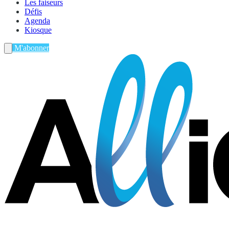
Les faiseurs
Défis
Agenda
Kiosque
M'abonner