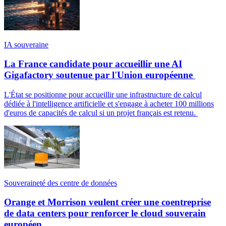
IA souveraine
La France candidate pour accueillir une AI
Gigafactory soutenue par l'Union européenne
L'État se positionne pour accueillir une infrastructure de calcul
dédiée à l'intelligence artificielle et s'engage à acheter 100 millions
d'euros de capacités de calcul si un projet français est retenu.
Souveraineté des centre de données
Orange et Morrison veulent créer une coentreprise
de data centers pour renforcer le cloud souverain
européen