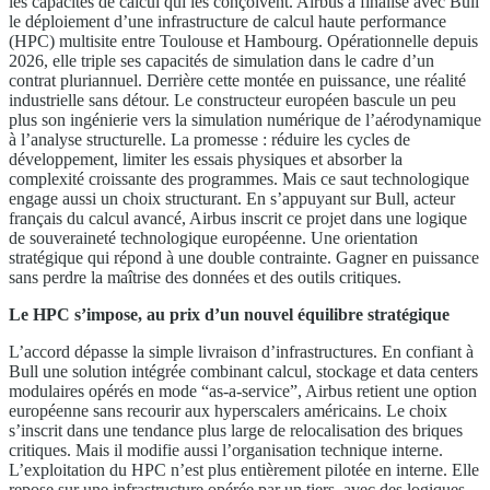
les capacités de calcul qui les conçoivent. Airbus a finalisé avec Bull
le déploiement d’une infrastructure de calcul haute performance
(HPC) multisite entre Toulouse et Hambourg. Opérationnelle depuis
2026, elle triple ses capacités de simulation dans le cadre d’un
contrat pluriannuel. Derrière cette montée en puissance, une réalité
industrielle sans détour. Le constructeur européen bascule un peu
plus son ingénierie vers la simulation numérique de l’aérodynamique
à l’analyse structurelle. La promesse : réduire les cycles de
développement, limiter les essais physiques et absorber la
complexité croissante des programmes. Mais ce saut technologique
engage aussi un choix structurant. En s’appuyant sur Bull, acteur
français du calcul avancé, Airbus inscrit ce projet dans une logique
de souveraineté technologique européenne. Une orientation
stratégique qui répond à une double contrainte. Gagner en puissance
sans perdre la maîtrise des données et des outils critiques.
Le HPC s’impose, au prix d’un nouvel équilibre stratégique
L’accord dépasse la simple livraison d’infrastructures. En confiant à
Bull une solution intégrée combinant calcul, stockage et data centers
modulaires opérés en mode “as-a-service”, Airbus retient une option
européenne sans recourir aux hyperscalers américains. Le choix
s’inscrit dans une tendance plus large de relocalisation des briques
critiques. Mais il modifie aussi l’organisation technique interne.
L’exploitation du HPC n’est plus entièrement pilotée en interne. Elle
repose sur une infrastructure opérée par un tiers, avec des logiques