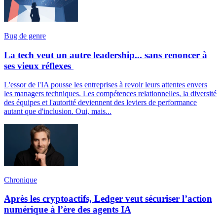
Bug de genre
La tech veut un autre leadership... sans renoncer à
ses vieux réflexes
L'essor de l'IA pousse les entreprises à revoir leurs attentes envers
les managers techniques. Les compétences relationnelles, la diversité
des équipes et l'autorité deviennent des leviers de performance
autant que d'inclusion. Oui, mais...
Chronique
Après les cryptoactifs, Ledger veut sécuriser l’action
numérique à l’ère des agents IA