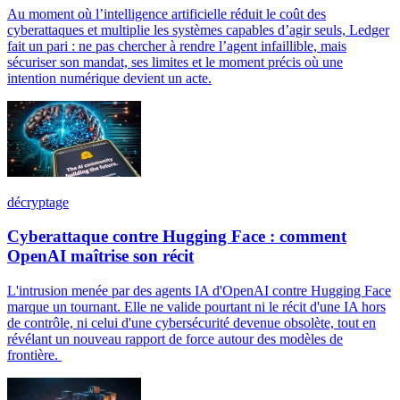
Au moment où l’intelligence artificielle réduit le coût des
cyberattaques et multiplie les systèmes capables d’agir seuls, Ledger
fait un pari : ne pas chercher à rendre l’agent infaillible, mais
sécuriser son mandat, ses limites et le moment précis où une
intention numérique devient un acte.
décryptage
Cyberattaque contre Hugging Face : comment
OpenAI maîtrise son récit
L'intrusion menée par des agents IA d'OpenAI contre Hugging Face
marque un tournant. Elle ne valide pourtant ni le récit d'une IA hors
de contrôle, ni celui d'une cybersécurité devenue obsolète, tout en
révélant un nouveau rapport de force autour des modèles de
frontière.