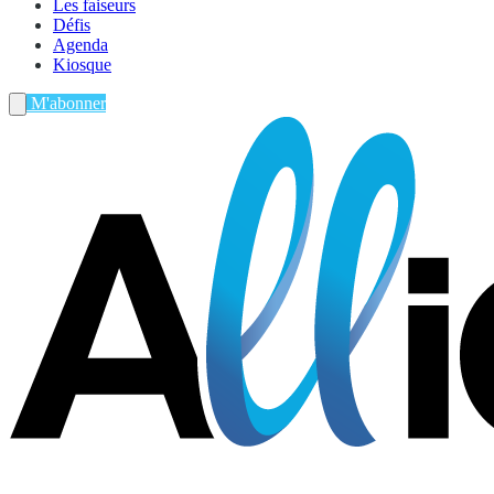
Les faiseurs
Défis
Agenda
Kiosque
M'abonner