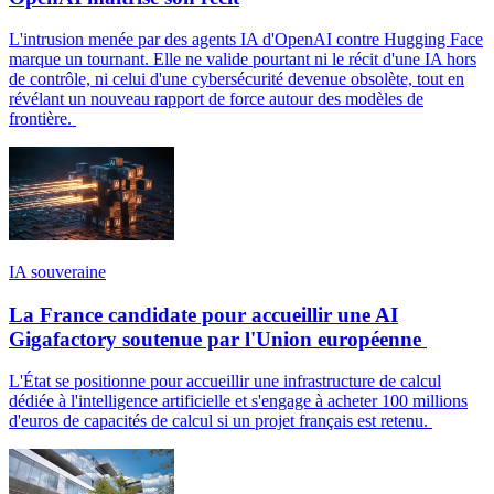
L'intrusion menée par des agents IA d'OpenAI contre Hugging Face
marque un tournant. Elle ne valide pourtant ni le récit d'une IA hors
de contrôle, ni celui d'une cybersécurité devenue obsolète, tout en
révélant un nouveau rapport de force autour des modèles de
frontière.
IA souveraine
La France candidate pour accueillir une AI
Gigafactory soutenue par l'Union européenne
L'État se positionne pour accueillir une infrastructure de calcul
dédiée à l'intelligence artificielle et s'engage à acheter 100 millions
d'euros de capacités de calcul si un projet français est retenu.