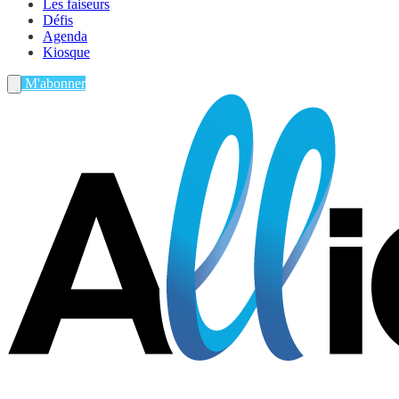
Les faiseurs
Défis
Agenda
Kiosque
M'abonner