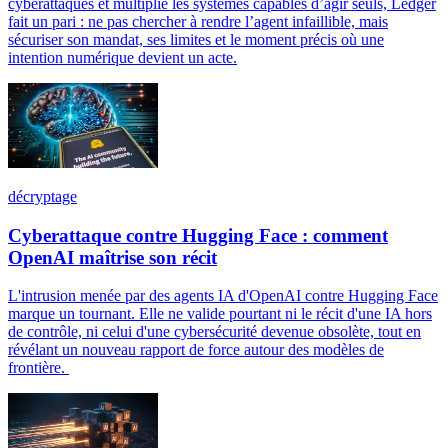
cyberattaques et multiplie les systèmes capables d’agir seuls, Ledger
fait un pari : ne pas chercher à rendre l’agent infaillible, mais
sécuriser son mandat, ses limites et le moment précis où une
intention numérique devient un acte.
décryptage
Cyberattaque contre Hugging Face : comment
OpenAI maîtrise son récit
L'intrusion menée par des agents IA d'OpenAI contre Hugging Face
marque un tournant. Elle ne valide pourtant ni le récit d'une IA hors
de contrôle, ni celui d'une cybersécurité devenue obsolète, tout en
révélant un nouveau rapport de force autour des modèles de
frontière.