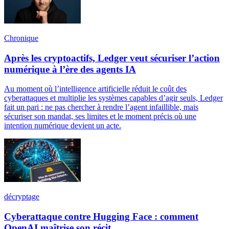
Chronique
Après les cryptoactifs, Ledger veut sécuriser l’action
numérique à l’ère des agents IA
Au moment où l’intelligence artificielle réduit le coût des
cyberattaques et multiplie les systèmes capables d’agir seuls, Ledger
fait un pari : ne pas chercher à rendre l’agent infaillible, mais
sécuriser son mandat, ses limites et le moment précis où une
intention numérique devient un acte.
décryptage
Cyberattaque contre Hugging Face : comment
OpenAI maîtrise son récit