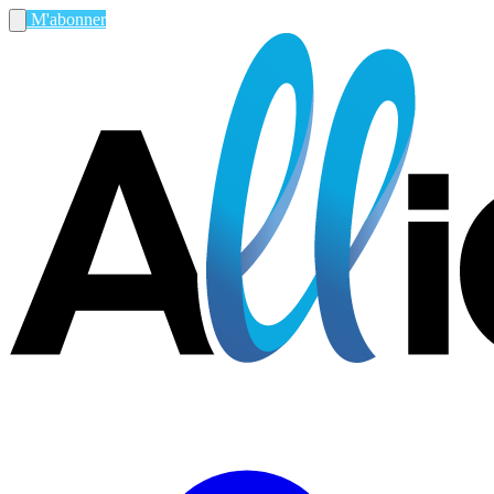
M'abonner