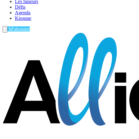
Les faiseurs
Défis
Agenda
Kiosque
M'abonner