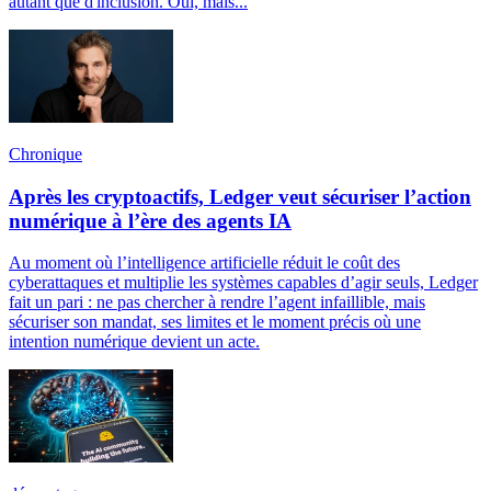
autant que d'inclusion. Oui, mais...
Chronique
Après les cryptoactifs, Ledger veut sécuriser l’action
numérique à l’ère des agents IA
Au moment où l’intelligence artificielle réduit le coût des
cyberattaques et multiplie les systèmes capables d’agir seuls, Ledger
fait un pari : ne pas chercher à rendre l’agent infaillible, mais
sécuriser son mandat, ses limites et le moment précis où une
intention numérique devient un acte.