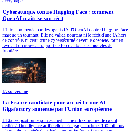
décryptage
Cyberattaque contre Hugging Face : comment
OpenAI maîtrise son récit
L'intrusion menée par des agents IA d'OpenAI contre Hugging Face
marque un tournant. Elle ne valide pourtant ni le récit d'une IA hors
de contrôle, ni celui d'une cybersécurité devenue obsolète, tout en
révélant un nouveau rapport de force autour des modèles de
frontière.
IA souveraine
La France candidate pour accueillir une AI
Gigafactory soutenue par l'Union européenne
L'État se positionne pour accueillir une infrastructure de calcul
dédiée à l'intelligence artificielle et s'engage à acheter 100 millions
d'euros de capacités de calcul si un projet français est retenu.