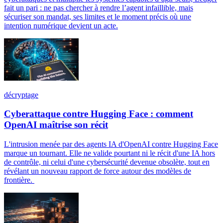
fait un pari : ne pas chercher à rendre l’agent infaillible, mais
sécuriser son mandat, ses limites et le moment précis où une
intention numérique devient un acte.
décryptage
Cyberattaque contre Hugging Face : comment
OpenAI maîtrise son récit
L'intrusion menée par des agents IA d'OpenAI contre Hugging Face
marque un tournant. Elle ne valide pourtant ni le récit d'une IA hors
de contrôle, ni celui d'une cybersécurité devenue obsolète, tout en
révélant un nouveau rapport de force autour des modèles de
frontière.