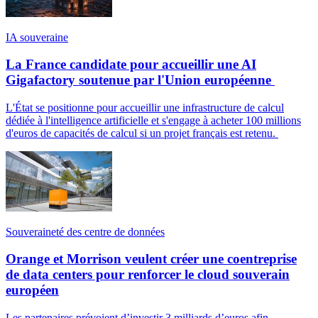
IA souveraine
La France candidate pour accueillir une AI
Gigafactory soutenue par l'Union européenne
L'État se positionne pour accueillir une infrastructure de calcul
dédiée à l'intelligence artificielle et s'engage à acheter 100 millions
d'euros de capacités de calcul si un projet français est retenu.
Souveraineté des centre de données
Orange et Morrison veulent créer une coentreprise
de data centers pour renforcer le cloud souverain
européen
Les partenaires prévoient d’investir 3 milliards d’euros afin