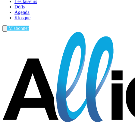
Les faiseurs
Défis
Agenda
Kiosque
M'abonner