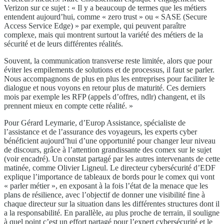
Verizon sur ce sujet : « Il y a beaucoup de termes que les métiers
entendent aujourd’hui, comme « zero trust » ou « SASE (Secure
Access Service Edge) » par exemple, qui peuvent paraître
complexe, mais qui montrent surtout la variété des métiers de la
sécurité et de leurs différentes réalités.
Souvent, la communication transverse reste limitée, alors que pour
éviter les empilements de solutions et de processus, il faut se parler.
Nous accompagnons de plus en plus les entreprises pour faciliter le
dialogue et nous voyons en retour plus de maturité. Ces derniers
mois par exemple les RFP (appels d’offres, ndlr) changent, et ils
prennent mieux en compte cette réalité. »
Pour Gérard Leymarie, d’Europ Assistance, spécialiste de
l’assistance et de l’assurance des voyageurs, les experts cyber
bénéficient aujourd’hui d’une opportunité pour changer leur niveau
de discours, grâce à l’attention grandissante des comex sur le sujet
(voir encadré). Un constat partagé par les autres intervenants de cette
matinée, comme Olivier Ligneul. Le directeur cybersécurité d’EDF
explique l’importance de tableaux de bords pour le comex qui vont
« parler métier », en exposant à la fois l’état de la menace que les
plans de résilience, avec l’objectif de donner une visibilité fine à
chaque directeur sur la situation dans les différentes structures dont il
a la responsabilité. En parallèle, au plus proche de terrain, il souligne
à quel point c’est un effort partagé pour l’expert cybersécurité et le