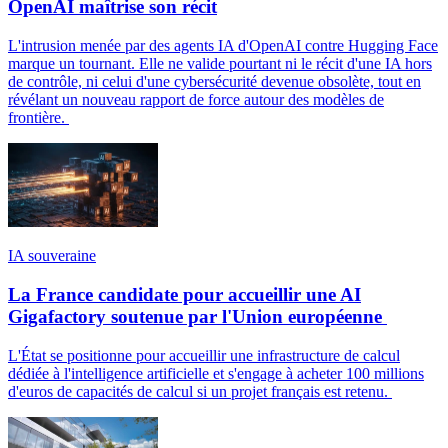
OpenAI maîtrise son récit
L'intrusion menée par des agents IA d'OpenAI contre Hugging Face
marque un tournant. Elle ne valide pourtant ni le récit d'une IA hors
de contrôle, ni celui d'une cybersécurité devenue obsolète, tout en
révélant un nouveau rapport de force autour des modèles de
frontière.
IA souveraine
La France candidate pour accueillir une AI
Gigafactory soutenue par l'Union européenne
L'État se positionne pour accueillir une infrastructure de calcul
dédiée à l'intelligence artificielle et s'engage à acheter 100 millions
d'euros de capacités de calcul si un projet français est retenu.