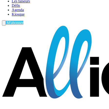
Les faiseurs
Défis
Agenda
Kiosque
M'abonner