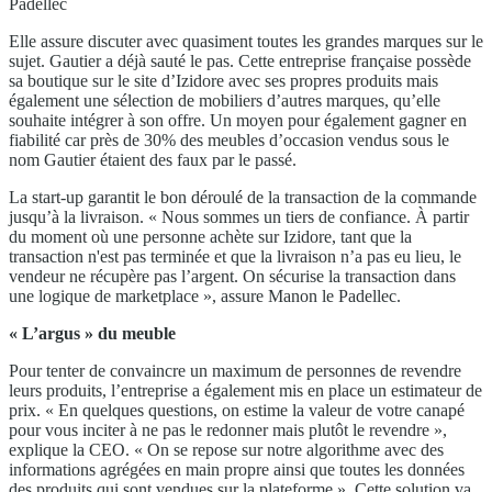
Padellec
Elle assure discuter avec quasiment toutes les grandes marques sur le
sujet. Gautier a déjà sauté le pas. Cette entreprise française possède
sa boutique sur le site d’Izidore avec ses propres produits mais
également une sélection de mobiliers d’autres marques, qu’elle
souhaite intégrer à son offre. Un moyen pour également gagner en
fiabilité car près de 30% des meubles d’occasion vendus sous le
nom Gautier étaient des faux par le passé.
La start-up garantit le bon déroulé de la transaction de la commande
jusqu’à la livraison. « Nous sommes un tiers de confiance. À partir
du moment où une personne achète sur Izidore, tant que la
transaction n'est pas terminée et que la livraison n’a pas eu lieu, le
vendeur ne récupère pas l’argent. On sécurise la transaction dans
une logique de marketplace », assure Manon le Padellec.
« L’argus » du meuble
Pour tenter de convaincre un maximum de personnes de revendre
leurs produits, l’entreprise a également mis en place un estimateur de
prix. « En quelques questions, on estime la valeur de votre canapé
pour vous inciter à ne pas le redonner mais plutôt le revendre »,
explique la CEO. « On se repose sur notre algorithme avec des
informations agrégées en main propre ainsi que toutes les données
des produits qui sont vendues sur la plateforme ». Cette solution va