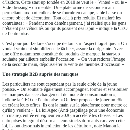
d’Izidore. Cette start-up fondée en 2018 se veut le « Vinted » ou le «
Vide-dressing » du meuble. Une plateforme de seconde main
permettant aux particuliers de se fournir en canapé, table basse ou
encore objet de décoration. Tout cela à prix réduits. Et malgré les
contraintes : « Pendant mon déménagement, j’ai réalisé que les gens
n’étaient pas véhiculés ou qu’ils posaient des lapin » indique la CEO
de l’entreprise.
C’est pourquoi Izidore s’occupe de tout sur l’aspect logistique. « On
voulait vraiment simplifier cette tâche », assure la dirigeante. Avec
une offre notamment constitué de produits de marque, la start-up
souhaite par ailleurs embellir l’occasion : « On veut redorer l’image
de la seconde main, dépoussiérer la vente de meubles d’occasion »
Une stratégie B2B auprès des marques
Les particuliers ne sont cependant pas la seule cible de la jeune
pousse. « On souhaite également accompagner, former et sensibiliser
les marques dans ce changement de mode de consommation »,
indique la CEO de l’entreprise. « On leur propose de jouer un rôle
en créant leurs offres. Ils ont la main sur la plateforme pour mettre ce
qu'ils y veulent ». La loi Agec (Anti-gaspillage pour une économie
circulaire), entrée en vigueur en 2020, a accéléré les choses. « Les
entreprises intègrent désormais leurs stocks dormants car avec cette
loi, ils ont désormais interdiction de les détruire », note Manon le