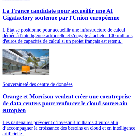
La France candidate pour accueillir une AI
Gigafactory soutenue par l'Union européenne
L'État se positionne pour accueillir une infrastructure de calcul
dédiée à l'intelligence artificielle et s'engage à acheter 100 millions
d'euros de capacités de calcul si un projet français est retenu.
Souveraineté des centre de données
Orange et Morrison veulent créer une coentreprise
de data centers pour renforcer le cloud souverain
européen
Les partenaires prévoient d’investir 3 milliards d’euros afin
d’accompagner la croissance des besoins en cloud et en intelligence
artificielle.