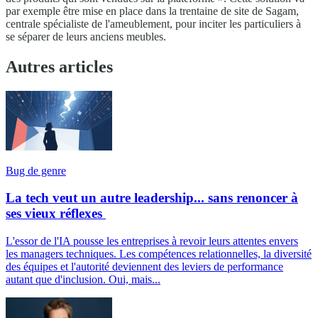
par exemple être mise en place dans la trentaine de site de Sagam,
centrale spécialiste de l'ameublement, pour inciter les particuliers à
se séparer de leurs anciens meubles.
Autres articles
Bug de genre
La tech veut un autre leadership... sans renoncer à
ses vieux réflexes
L'essor de l'IA pousse les entreprises à revoir leurs attentes envers
les managers techniques. Les compétences relationnelles, la diversité
des équipes et l'autorité deviennent des leviers de performance
autant que d'inclusion. Oui, mais...